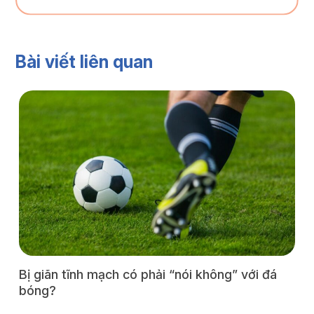
Bài viết liên quan
Bị giãn tĩnh mạch có phải “nói không” với đá
L
bóng?
k