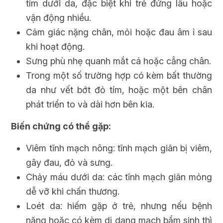
tím dưới da, đặc biệt khi trẻ đứng lâu hoặc
vận động nhiều.
Cảm giác nặng chân, mỏi hoặc đau âm ỉ sau
khi hoạt động.
Sưng phù nhẹ quanh mắt cá hoặc cẳng chân.
Trong một số trường hợp có kèm bất thường
da như vết bớt đỏ tím, hoặc một bên chân
phát triển to và dài hơn bên kia.
Biến chứng có thể gặp:
Viêm tĩnh mạch nông: tĩnh mạch giãn bị viêm,
gây đau, đỏ và sưng.
Chảy máu dưới da: các tĩnh mạch giãn mỏng
dễ vỡ khi chấn thương.
Loét da: hiếm gặp ở trẻ, nhưng nếu bệnh
nặng hoặc có kèm dị dạng mạch bẩm sinh thì