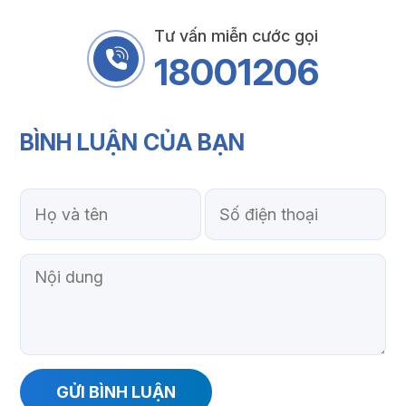
Tư vấn miễn cước gọi
18001206
BÌNH LUẬN
CỦA BẠN