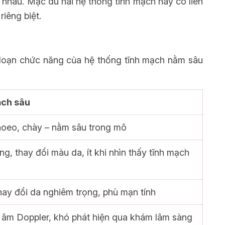
c nhau. Mặc dù hai hệ thống tĩnh mạch này có liên
iêng biệt.
i loạn chức năng của hệ thống tĩnh mạch nằm sâu
ạch sâu
hoeo, chày – nằm sâu trong mô
g, thay đổi màu da, ít khi nhìn thấy tĩnh mạch
hay đổi da nghiêm trọng, phù mạn tính
 âm Doppler, khó phát hiện qua khám lâm sàng