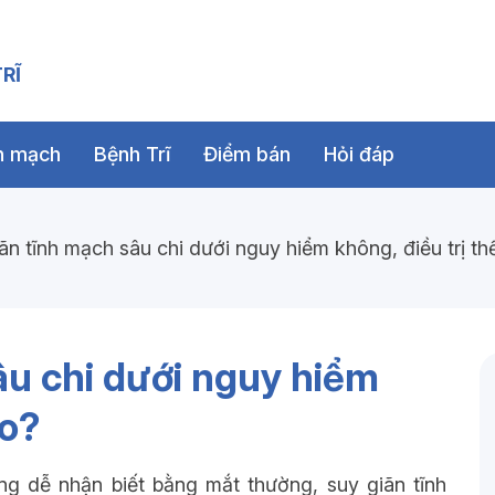
RĨ
nh mạch
Bệnh Trĩ
Điểm bán
Hỏi đáp
ãn tĩnh mạch sâu chi dưới nguy hiểm không, điều trị th
âu chi dưới nguy hiểm
ào?
g dễ nhận biết bằng mắt thường, suy giãn tĩnh