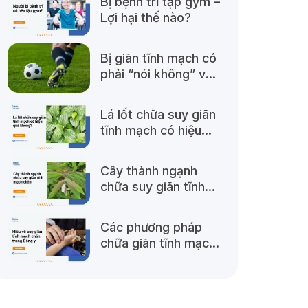
Bị bệnh trĩ tập gym –
Lợi hại thế nào?
Bị giãn tĩnh mạch có
phải “nói không” với
đá bóng?
Lá lốt chữa suy giãn
tĩnh mạch có hiệu
quả không?
Cây thành ngạnh
chữa suy giãn tĩnh
mạch
Các phương pháp
chữa giãn tĩnh mạch
chân bằng đông y