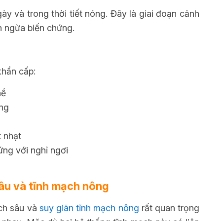
y và trong thời tiết nóng. Đây là giai đoạn cảnh
n ngừa biến chứng.
khẩn cấp:
nề
ùng
t nhạt
ứng với nghỉ ngơi
sâu và tĩnh mạch nông
ạch sâu và
suy giãn tĩnh mạch nông
rất quan trọng