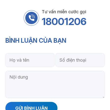
Tư vấn miễn cước gọi
18001206
BÌNH LUẬN
CỦA BẠN