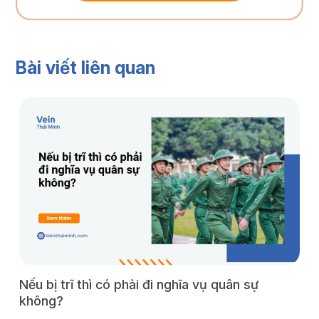
Bài viết liên quan
Nếu bị trĩ thì có phải đi nghĩa vụ quân sự
H
không?
c