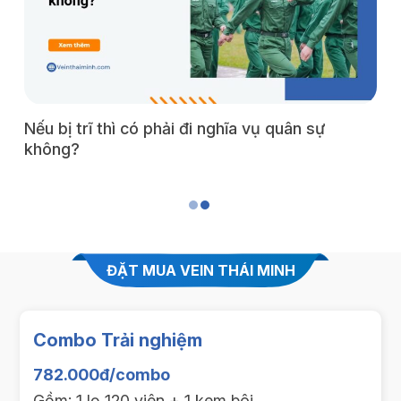
Nếu bị trĩ thì có phải đi nghĩa vụ quân sự
H
không?
c
ĐẶT MUA VEIN THÁI MINH
Combo Trải nghiệm
782.000đ/combo
Gồm: 1 lọ 120 viên + 1 kem bôi