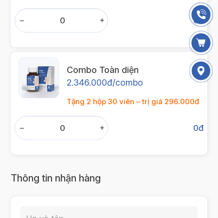
−
+
0
đ
Combo Toàn diện
2.346.000đ/combo
Tặng 2 hộp 30 viên – trị giá 296.000đ
−
+
0
đ
Thông tin nhận hàng