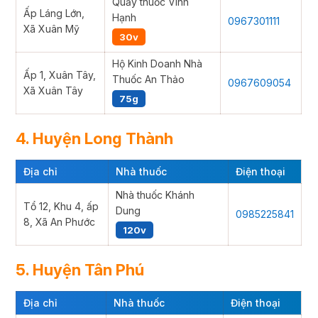
Quầy thuốc Vinh
Ấp Láng Lớn,
Hạnh
0967301111
Xã Xuân Mỹ
30v
Hộ Kinh Doanh Nhà
Ấp 1, Xuân Tây,
Thuốc An Thảo
0967609054
Xã Xuân Tây
75g
4. Huyện Long Thành
Địa chỉ
Nhà thuốc
Điện thoại
Nhà thuốc Khánh
Tổ 12, Khu 4, ấp
Dung
0985225841
8, Xã An Phước
120v
5. Huyện Tân Phú
Địa chỉ
Nhà thuốc
Điện thoại