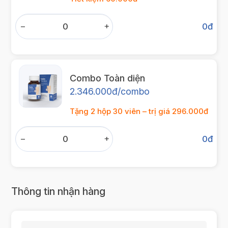
−
+
0
đ
Combo Toàn diện
2.346.000đ/combo
Tặng 2 hộp 30 viên – trị giá 296.000đ
−
+
0
đ
Thông tin nhận hàng