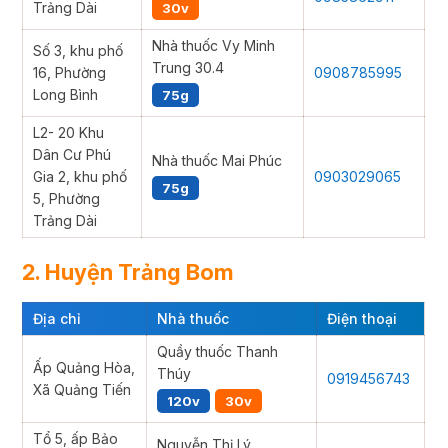
Trảng Dài
30v
Nhà thuốc Vy Minh
Số 3, khu phố
Trung 30.4
16, Phường
0908785995
Long Bình
75g
L2- 20 Khu
Dân Cư Phú
Nhà thuốc Mai Phúc
Gia 2, khu phố
0903029065
75g
5, Phường
Trảng Dài
2. Huyện Trảng Bom
Địa chỉ
Nhà thuốc
Điện thoại
Quầy thuốc Thanh
Ấp Quảng Hòa,
Thúy
0919456743
Xã Quảng Tiến
120v
30v
Tổ 5, ấp Bảo
Nguyễn Thị Lý