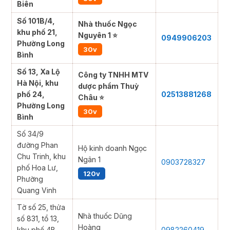
Biên
Số 101B/4,
Nhà thuốc Ngọc
khu phố 21,
Nguyên 1 ⭐
0949906203
Phường Long
30v
Bình
Số 13, Xa Lộ
Công ty TNHH MTV
Hà Nội, khu
dược phẩm Thuỳ
phố 24,
02513881268
Châu ⭐
Phường Long
30v
Bình
Số 34/9
đường Phan
Hộ kinh doanh Ngọc
Chu Trinh, khu
Ngân 1
0903728327
phố Hoa Lư,
120v
Phường
Quang Vinh
Tờ số 25, thửa
Nhà thuốc Dũng
số 831, tổ 13,
Hoàng
khu phố 4B,
0982260419