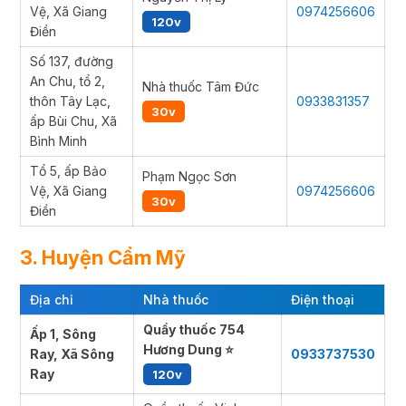
Vệ, Xã Giang
0974256606
120v
Điền
Số 137, đường
An Chu, tổ 2,
Nhà thuốc Tâm Đức
thôn Tây Lạc,
0933831357
30v
ấp Bùi Chu, Xã
Bình Minh
Tổ 5, ấp Bảo
Phạm Ngọc Sơn
Vệ, Xã Giang
0974256606
30v
Điền
3. Huyện Cẩm Mỹ
Địa chỉ
Nhà thuốc
Điện thoại
Quầy thuốc 754
Ấp 1, Sông
Hương Dung ⭐
Ray, Xã Sông
0933737530
Ray
120v