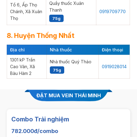
Quầy thuốc Xuân
Tổ 6, Ấp Thọ
Thanh
Chánh, Xã Xuân
0919709770
Thọ
75g
8. Huyện Thống Nhất
Địa chỉ
Nhà thuốc
Điện thoại
1301 kP Trần
Nhà thuốc Quý Thảo
Cao Vân, Xã
0919028014
75g
Bàu Hàm 2
ĐẶT MUA VEIN THÁI MINH
Combo Trải nghiệm
782.000đ/combo