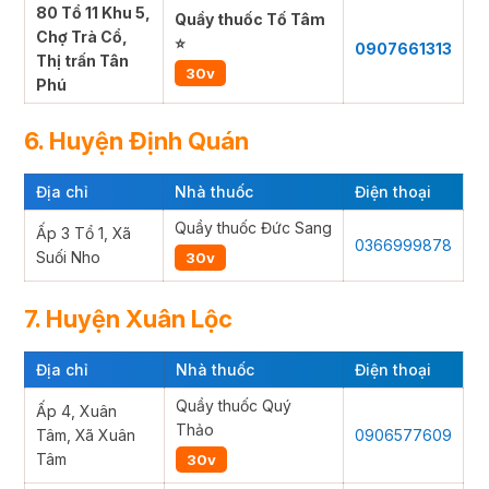
80 Tổ 11 Khu 5,
Quầy thuốc Tố Tâm
Chợ Trà Cổ,
⭐
0907661313
Thị trấn Tân
30v
Phú
6. Huyện Định Quán
Địa chỉ
Nhà thuốc
Điện thoại
Quầy thuốc Đức Sang
Ấp 3 Tổ 1, Xã
0366999878
Suối Nho
30v
7. Huyện Xuân Lộc
Địa chỉ
Nhà thuốc
Điện thoại
Quầy thuốc Quý
Ấp 4, Xuân
Thảo
Tâm, Xã Xuân
0906577609
Tâm
30v